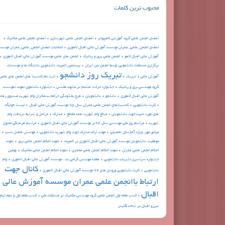
محبوب ترین کلمات
،
،
،
اعضای انجمن علمی گروه آموزشی کامپیوتر
اعضای انجمن علمی شهرسازی
اعضای انجمن علمی مکانیک
،
اعضای انجمن_علمی_عمران موسسه آموزش عالی اقبال لاهوری
انتخابات اعضای انجمن_علمی_عمران موسس
،
،
،
آموزش عالی اقبال لاهو
انجمن علمی برق و رباتیک
انجمن های علمی موسسه آموزش عالی اقبال لاهوری
،
برگزاری مسابقات دانشجویی توسط انجمن بتن ایران
بیستمین المپیاد دانشجویی دانشگاه ها و موسسات
تبریک روز دانشجو
،
،
،
آموزش عالی
تبريك
ثبت نام کاندیدا های انجمن های علمی
،
،
گروه مهندسی برق و رباتیک
جشنواره حرکت هشتم در مشهد مقدس
جشنواره دانشجوی نمونه -موسسه
،
،
،
آموزش عالی اقبال لاهوری
دانشجو
دانشجویان
طرح بخشودگي جرائم بدهكاران وام شهريه صندوق رفاه
،
،
،
كارت دانشجويي
كانديداهاي انجمن علمي عمران سال 95 موسسه آموزش عالي اقبال
لیست خوابگاه
،
،
،
های مورد تایید؛جهت دانشجویان
مبالغ وام شهریه همه مقاطع
مدارک
مراحل و شرایط دریافت وام
،
،
شهریه
مراسم روز ملی مهندسی سال 94در موسسه آموزش عالی اقبال لاهوری
مراسم فرهنگي معنوي
،
،
،
ميثاق مهر، ويژه آغازسال تحصيلي
مهلت ارائه مدارک جهت وام شهریه دانشجویی
مهندس فاضل نسب
،
،
موفقيت دانشجويان موسسه آموزش عالي اقبال لاهوري در المپياد
نمونه احکام انجمن علمی برق
نمونه
،
،
،
احکام انجمن علمی عمران
نمونه احکام انجمن علمی معماری
نمونه احکام انجمن علمی مکانیک
نهمين
،
،
جشنواره سراسري نشريات دانشجويي
هفته مهندس گرامی باد . موسسه آموزش عالی اقبال لاهوری
وام
کانال جهت
،
،
دانشجویی
کارت دانشجویی ورودی های 94 موسسه آموزش عالی اقبال لاهوری
ارتباط باانجمن علمی عمران موسسه آموزش عالی
اقبال
،
،
کسب مقام اول انجمن علمي گروه مهندسي مكانيك در مسابقات ملي
کسب مقام اول و دوم تیم
تیزرو اقبال در شاخه گلایدر