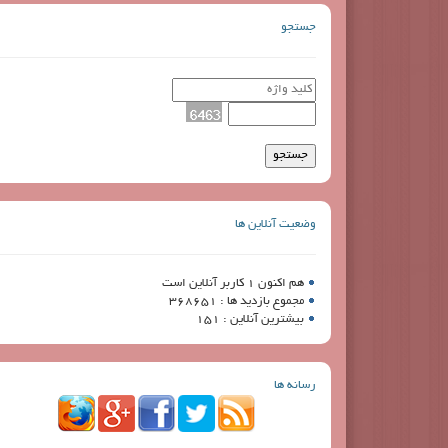
جستجو
وضعیت آنلاین ها
هم اکنون 1 کاربر آنلاین است
مجموع بازدید ها : 368651
بیشترین آنلاین : 151
رسانه ها